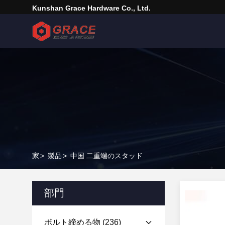
Kunshan Grace Hardware Co., Ltd.
家
>
製品
>
中国 二重端のスタッド
部門
ボルト締める物
(236)