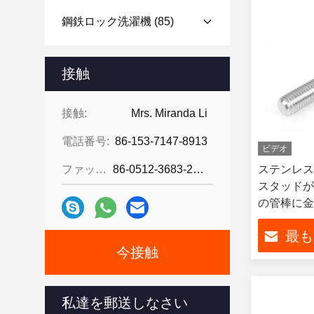
鋼鉄ロック洗濯機
(85)
接触
接触:
Mrs. Miranda Li
電話番号:
86-153-7147-8913
ビデオ
ファックス:
86-0512-3683-2631
ステンレス
スタッドが
の管棒に金
める
最も
今接触
私達を郵送しなさい