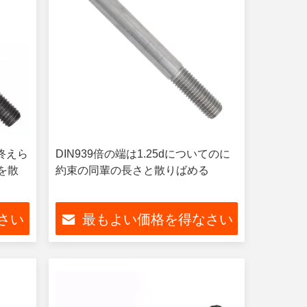
重終えら
DIN939倍の端は1.25dについてのに
8を散
約束の同輩の長さと散りばめる
さい
最もよい価格を得なさい