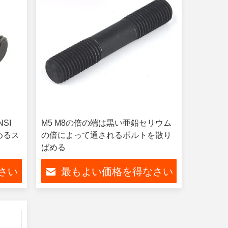
SI
M5 M8の倍の端は黒い亜鉛セリウム
止めるス
の倍によって通されるボルトを散り
ばめる
さい
最もよい価格を得なさい