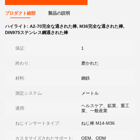
プロダクト細部
製品の説明
ハイライト:
A2-70完全な通された棒
,
M36完全な通された棒
,
DIN975ステンレス鋼通された棒
保証:
1
終わり:
磨かれた
材料:
鋼鉄
測定システム:
メートル
ヘルスケア、鉱業、重工
適用:
業、一般産業
ねじインサートタイプ:
ねじ棒 M14-M36
カスタマイズされたサポート:
OEM、ODM