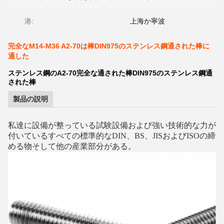
港:
上海か寧波
完全なM14-M36 A2-70は棒DIN975のステンレス鋼通された棒に
通した
ステンレス鋼のA2-70完全な通された棒DIN975のステンレス鋼通
された棒
製品の説明
私達に
設備が整っている試験設備および強い技術的な力が
付いているすべての標準的なDIN、BS、JISおよびISOの締
める物そして他の産業部分が
ある
。