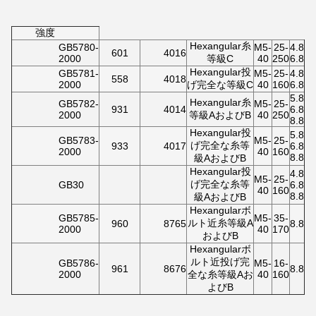
強度
Hexangular糸
GB5780-
M5-
25-
4.8
601
4016
2000
等級C
40
250
6.8
Hexangular投
GB5781-
M5-
25-
4.8
558
4018
2000
げ完全な等級C
40
160
6.8
5.8
Hexangular糸
GB5782-
M5-
25-
931
4014
6.8
2000
等級AおよびB
40
250
8.8
Hexangular投
5.8
GB5783-
M5-
25-
げ完全な糸等
933
4017
6.8
2000
40
160
8.8
級AおよびB
Hexangular投
4.8
M5-
25-
げ完全な糸等
GB30
6.8
40
160
8.8
級AおよびB
Hexangularボ
GB5785-
M5-
35-
ルト近糸等級A
960
8765
8.8
2000
40
170
およびB
Hexangularボ
ルト近投げ完
GB5786-
M5-
16-
961
8676
8.8
2000
全な糸等級Aお
40
160
よびB