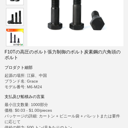
F10Tの高圧のボルト張力制御のボルト炭素鋼の六角頭の
ボルト
プロダクト細部
起源の場所: 江蘇、中国
ブランド名: Grace
モデル番号: M6-M24
支払及び船積みの言葉
最小注文数量: 1000部分
価格: $0.03 - $1.00/pieces
パッケージの詳細: カートン + ビニール袋 + パレットまたは要件
に応じて
供給の能力: 500 トン/月あたりのトン