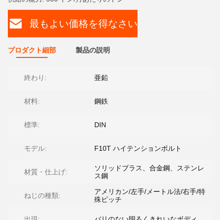
最もよい価格を得なさい
プロダクト細部
製品の説明
終わり:
亜鉛
材料:
鋼鉄
標準:
DIN
モデル:
F10T ハイテンションボルト
ソリッドブラス、合金鋼、ステンレ
材質・仕上げ:
ス鋼
アメリカン/左手/メートル法/右手/特
ねじの種類:
殊ピッチ
出現:
バリのない明るくきれいなボディ