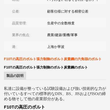
公差:
顧客仕様に対する精密公差
品質管理:
生産中の全数検査
業界の焦点:
農業/建築/重機/軍事
港:
上海か寧波
F10Tの高圧のボルト張力制御のボルト炭素鋼の六角頭のボルト
F10Tの高圧のボルト張力制御のボルト炭素鋼のボルト
製品の説明
私達に
設備が整っている試験設備および強い技術的な力が
付いているすべての標準的なDIN、BS、JISおよびISOの締
める物そして他の産業部分が
ある
。
F10Tの高圧のボルト