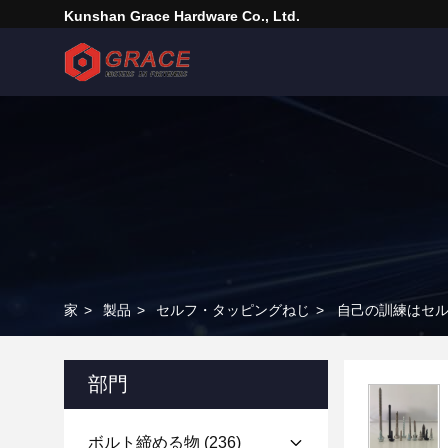
Kunshan Grace Hardware Co., Ltd.
家
>
製品
>
セルフ・タッピングねじ
>
自己の訓練はセ
部門
ボルト締める物
(236)