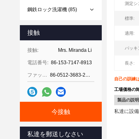
測定シ
鋼鉄ロック洗濯機
(85)
標準:
接触
適用:
パッキ
接触:
Mrs. Miranda Li
電話番号:
86-153-7147-8913
長さ:
ファックス:
86-0512-3683-2631
自己の訓練
工場価格の
製品の説明
今接触
私達に
設備
私達を郵送しなさい