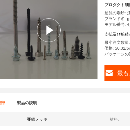
プロダクト細
起源の場所: 
ブランド名: gr
モデル番号:
支払及び船積
最小注文数量: 
価格: $0.02/pi
パッケージの
最も
細部
製品の説明
亜鉛メッキ
材料: