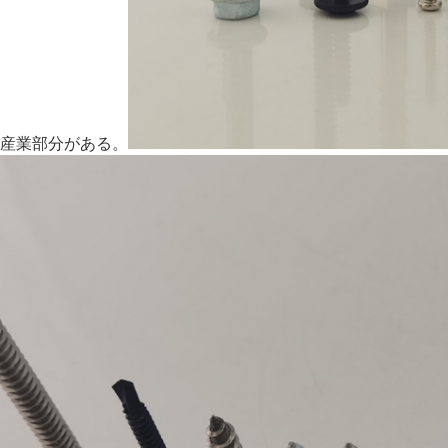
産業部分が
ある
。