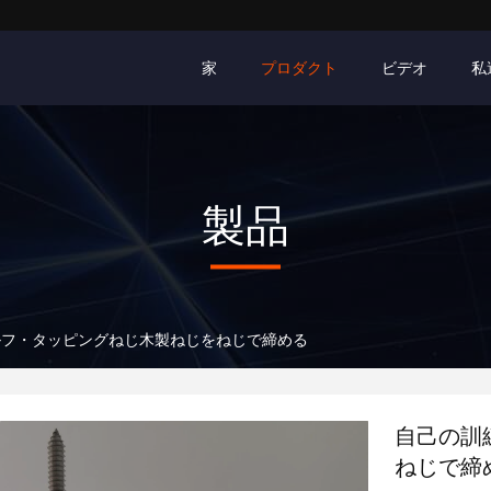
家
プロダクト
ビデオ
私
製品
ルフ・タッピングねじ木製ねじをねじで締める
自己の訓
ねじで締