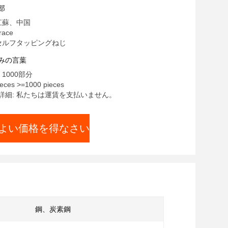
部
江蘇、中国
ace
 セルフタッピングねじ
みの言葉
1000部分
eces >=1000 pieces
詳細: 私たちは運賃を支払いません。
よい価格を得なさい
鋼、炭素鋼