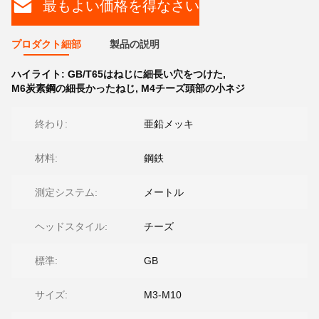
最もよい価格を得なさい
プロダクト細部
製品の説明
ハイライト:
GB/T65はねじに細長い穴をつけた
,
M6炭素鋼の細長かったねじ
,
M4チーズ頭部の小ネジ
終わり:
亜鉛メッキ
材料:
鋼鉄
測定システム:
メートル
ヘッドスタイル:
チーズ
標準:
GB
サイズ:
M3-M10