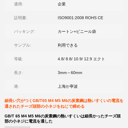
適用:
企業
証明書:
ISO9001:2008 ROHS CE
パッキング:
カートン+ビニール袋
サンプル:
利用できる
等級:
4.8/ 8.8/ 10.9/ 12.9 エクト
長さ:
3mm～60mm
港:
上海か寧波
細長い穴がつくGB/T65 M4 M5 M6の炭素鋼は熱いすくいの電流を
通されたチーズ頭部の小ネジをねじで締める
GB/T 65 M4 M5 M6の炭素鋼の熱いすくいは細長かったチーズ頭
部の小ネジに電流を通した