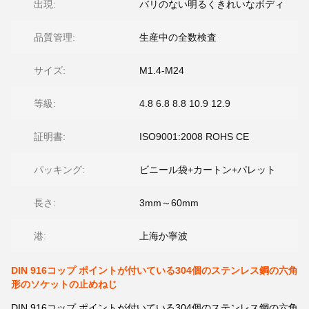
出現:
バリのない明るくきれいなボディ
品質管理:
生産中の全数検査
サイズ:
M1.4-M24
等級:
4.8 6.8 8.8 10.9 12.9
証明書:
ISO9001:2008 ROHS CE
パッキング:
ビニール袋+カートン+パレット
長さ:
3mm～60mm
港:
上海か寧波
DIN 916コップ ポイントが付いている304個のステンレス鋼の六角
形のソケットの止めねじ
DIN 916コップ ポイントが付いている304個のステンレス鋼の六角