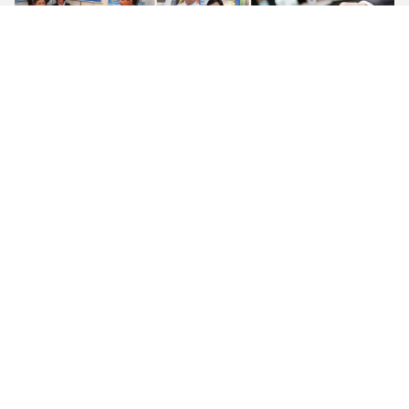
テスト ラボ
品質管理:
品質管理は別の機械化の行列と最終的なパッキングへの倉
庫で原料の購入から厳しく行われる。私達に磁気粉の探知
器、物質的な試験機、Metallographic顕微鏡、そのような
テストの器械、保証プロダクト良質および美しい出現があ
る。