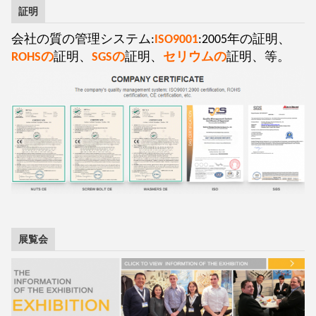
証明
会社の質の管理システム:
ISO9001
:2005年の証明、
ROHSの
証明、
SGSの
証明、
セリウムの
証明、等。
展覧会