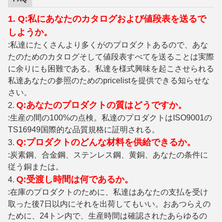
1. Q:私にあなたのカタログおよび値段表を送るで
しようか。
:私達にたくさんより多くがのプロダクトあるので、あな
たのためのカタログそして値段表すべてを送ることは実際
に余りにも困難である。私達を様式興味を起こさせられる
私達あなたの参照のためのpricelistを提供できる知らせな
さい。
Q:あなたのプロダクトの質はどうですか。
2.
:生産の間の100%の点検。私達のプロダクトはISO9001の
TS16949国際的な品質規格に証明される。
Q:プロダクトのどんな材料を供給できるか。
3.
:炭素鋼、合金鋼、ステンレス鋼、黄銅、あなたの条件に
従う銅または。
Q:受渡し時間は何であるか。
4.
:在庫のプロダクトのために、私達はあなたの支払を受け
取った後7日以内にそれを出荷してもいい。おあつらえの
ために、24トン内で、生産時間は確認されたあらゆるの