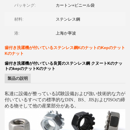
パッキング:
カートン+ビニール袋
材料:
ステンレス鋼
港:
上海か寧波
歯付き洗濯機が付いているステンレス鋼KのナットのKepのナット
Kのナット
歯付き洗濯機が付いている良質のステンレス鋼 クヌートKのナッ
トのkepのナットKのナット
製品の説明
私達に
設備が整っている試験設備および強い技術的な力が
付いているすべての標準的なDIN、BS、JISおよびISOの締
める物そして他の産業部分が
ある
。