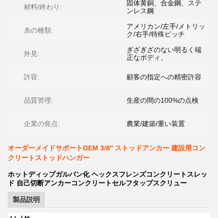
固体黄銅、合金鋼、ステ
材料/終わり:
ンレス鋼
アメリカン/左手/メトリッ
糸の種類:
ク/右手/特殊ピッチ
ぎざぎざのない明るく端
外見:
正なボディ、
許容:
顧客の指定への精密許容
品質管理:
生産の間の100%の点検
企業の焦点:
農業/建築/重い装置
オーダーメイドサポートOEM 3/8'' ストッドアンカー 建設用コン
クリートストッドハンガー
ホットディップガルバン化 ヘックスフレンズコンクリートスレッ
ド 自己切断アンカーコンクリートセルフタップスクリュー
製品説明